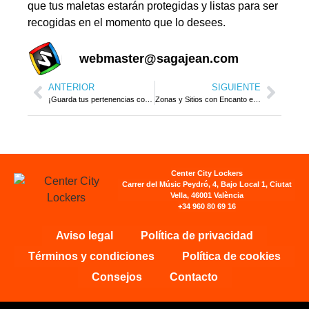
que tus maletas estarán protegidas y listas para ser
recogidas en el momento que lo desees.
webmaster@sagajean.com
ANTERIOR
SIGUIENTE
¡Guarda tus pertenencias con tranquilidad en CenterCity Lockers!
Zonas y Sitios con Encanto en Valencia Capital
Center City Lockers
Carrer del Músic Peydró, 4, Bajo Local 1, Ciutat
Vella, 46001 València
+34 960 80 69 16
Aviso legal
Política de privacidad
Términos y condiciones
Política de cookies
Consejos
Contacto