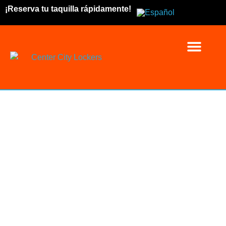
¡Reserva tu taquilla rápidamente!
Reserva tu taquill
¿Dónde est
Sobre noso